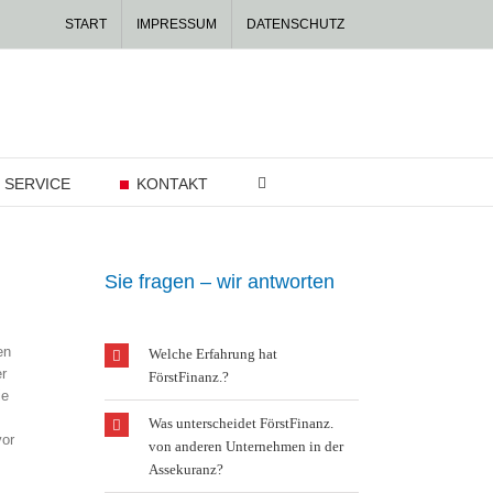
START
IMPRESSUM
DATENSCHUTZ
SERVICE
KONTAKT
Sie fragen – wir antworten
en
Welche Erfahrung hat
er
FörstFinanz.?
ie
Was unterscheidet FörstFinanz.
vor
von anderen Unternehmen in der
Assekuranz?