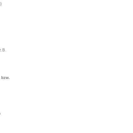
)
z.B.
t bzw.
m