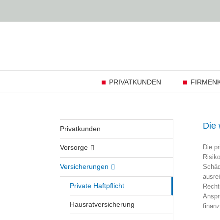
Zum
Inhalt
springen
PRIVATKUNDEN
FIRMEN
Die 
Privatkunden
Die pr
Vorsorge
Risiko
Versicherungen
Schäde
ausre
Private Haftpflicht
Rechts
Anspr
Hausratversicherung
finanz